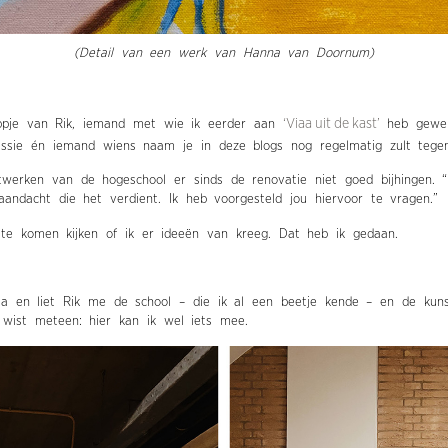
(Detail van een werk van Hanna van Doornum)
ppje van Rik, iemand met wie ik eerder aan
‘Viaa uit de kast’
heb gewe
ssie én iemand wiens naam je in deze blogs nog regelmatig zult tege
twerken van de hogeschool er sinds de renovatie niet goed bijhingen. 
 aandacht die het verdient. Ik heb voorgesteld jou hiervoor te vragen.”
te komen kijken of ik er ideeën van kreeg. Dat heb ik gedaan.
iaa en liet Rik me de school – die ik al een beetje kende – en de kunst
k wist meteen: hier kan ik wel iets mee.