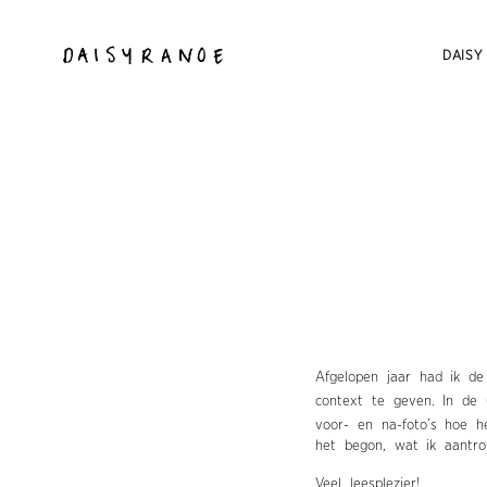
DAISY
Afgelopen jaar had ik de
context te geven. In de
voor- en na-foto’s hoe h
het begon, wat ik aantr
Veel leesplezier!