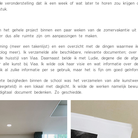
e veronderstelling dat ik een week of wat later te horen zou krijgen 
tuk.
 het gehele project binnen een paar weken van de zomervakantie uit
 er dus alle ruimte zijn om aanpassingen te maken.
nning (meer een takenlijst) en een overzicht met de dingen waarmee i
blog meer). Ik verzamelde alle beschikbare, relevante documenten; ove
 huisstijl van Viaa. Daarnaast belde ik met Ludie, degene die de afge
r alle kunst bij Viaa. Ik wilde ook haar visie en wat informatie over d
 ik al zulke informatie per se gebruik, maar het is fijn om goed geïnfor
ete bezigheden binnen de school was het verzamelen van alle kunstwe
meegeteld) in een lokaal met daglicht. Ik wilde de werken namelijk bewu
digitaal document bedenken. Zo geschiedde.