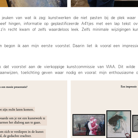
jeuken van wat ik zag: kunstwerken die niet pasten bij de plek waar 
eef hingen, informatie op geplastificeerde A4’tjes met een lap tekst o
t z’n recht kwam of zelfs waardeloos leek. Zelfs minimale wijzigingen k
en begon ik aan mijn eerste voorstel. Daarin liet ik vooral een impress
ik dat voorstel aan de vierkoppige kunstcommissie van VIAA. Dit wilde 
aanwijzen, toelichting geven waar nodig en vooral: mijn enthousiasme ov